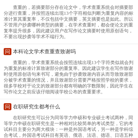
查重的，若摘要部分存在论文中，学术查重系统会对摘要部
分进行查重，并按照连续出现13个字符相似判断为重复内容的标
准计算其重复率，不仅包括中文摘要，英文摘要也是如此。所以
不管用户抄袭哪种类型的摘要，在学术查重时，都会使论文的重
复率提升很多，因此建议用户在写作论文摘要时使用原创语句，
不要出现抄袭等学术不端行为。
问
本科论文学术查重查致谢吗
查重的，学术查重系统会按照连续出现13个字符类似就会判
为重复的标准计算致谢部分的重复率。因此建议学生在写作致谢
时使用原创语句来书写，避免由于抄袭致谢内容从而导致致谢部
分被学术查重的情况，并且致谢部分需要严格按照学校的要求，
很多学校对于论文的致谢部分都有明确的字数限制，因此学生在
写作论文之前应该仔细阅读学校公布的查重要求。
问
在职研究生都考什么
在职研究生可以分为同等学力申硕和专业硕士考试两种，同
等学力申硕在职研究生是一种相对比较简单的考试类型，它的考
试科目主要分为两大模块：一种是外国语考试，另一种是学科综
合考试，外国语考试科目有英语、俄语、法语、德语、日语五种