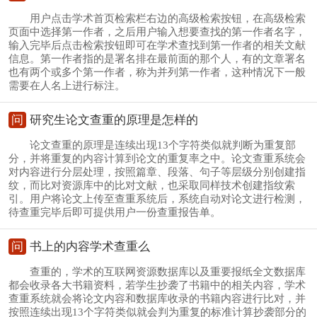
用户点击学术首页检索栏右边的高级检索按钮，在高级检索
页面中选择第一作者，之后用户输入想要查找的第一作者名字，
输入完毕后点击检索按钮即可在学术查找到第一作者的相关文献
信息。第一作者指的是署名排在最前面的那个人，有的文章署名
也有两个或多个第一作者，称为并列第一作者，这种情况下一般
需要在人名上进行标注。
问
研究生论文查重的原理是怎样的
论文查重的原理是连续出现13个字符类似就判断为重复部
分，并将重复的内容计算到论文的重复率之中。论文查重系统会
对内容进行分层处理，按照篇章、段落、句子等层级分别创建指
纹，而比对资源库中的比对文献，也采取同样技术创建指纹索
引。用户将论文上传至查重系统后，系统自动对论文进行检测，
待查重完毕后即可提供用户一份查重报告单。
问
书上的内容学术查重么
查重的，学术的互联网资源数据库以及重要报纸全文数据库
都会收录各大书籍资料，若学生抄袭了书籍中的相关内容，学术
查重系统就会将论文内容和数据库收录的书籍内容进行比对，并
按照连续出现13个字符类似就会判为重复的标准计算抄袭部分的