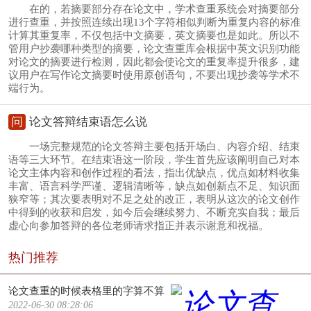
在的，若摘要部分存在论文中，学术查重系统会对摘要部分
进行查重，并按照连续出现13个字符相似判断为重复内容的标准
计算其重复率，不仅包括中文摘要，英文摘要也是如此。所以不
管用户抄袭哪种类型的摘要，论文查重库会根据中英文识别功能
对论文的摘要进行检测，因此都会使论文的重复率提升很多，建
议用户在写作论文摘要时使用原创语句，不要出现抄袭等学术不
端行为。
问
论文答辩结束语怎么说
一场完整规范的论文答辩主要包括开场白、内容介绍、结束
语等三大环节。在结束语这一阶段，学生首先应该阐明自己对本
论文主体内容和创作过程的看法，指出优缺点，优点如材料收集
丰富、语言科学严谨、逻辑清晰等，缺点如创新点不足、知识面
狭窄等；其次要表明对不足之处的改正，表明从这次的论文创作
中得到的收获和启发，如今后会继续努力、不断充实自我；最后
虚心向参加答辩的各位老师请求指正并表示谢意和祝福。
热门推荐
论文查重的时候表格里的字算不算
2022-06-30 08:28:06