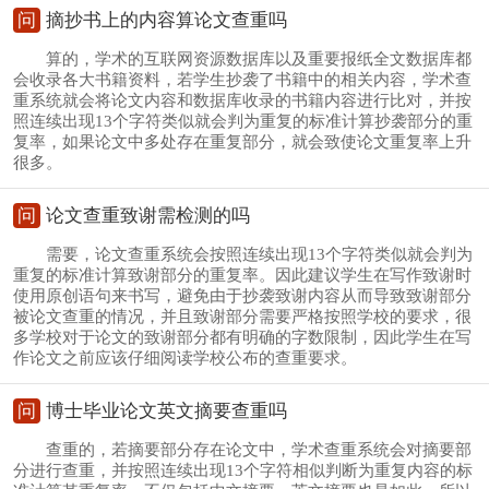
问
摘抄书上的内容算论文查重吗
算的，学术的互联网资源数据库以及重要报纸全文数据库都
会收录各大书籍资料，若学生抄袭了书籍中的相关内容，学术查
重系统就会将论文内容和数据库收录的书籍内容进行比对，并按
照连续出现13个字符类似就会判为重复的标准计算抄袭部分的重
复率，如果论文中多处存在重复部分，就会致使论文重复率上升
很多。
问
论文查重致谢需检测的吗
需要，论文查重系统会按照连续出现13个字符类似就会判为
重复的标准计算致谢部分的重复率。因此建议学生在写作致谢时
使用原创语句来书写，避免由于抄袭致谢内容从而导致致谢部分
被论文查重的情况，并且致谢部分需要严格按照学校的要求，很
多学校对于论文的致谢部分都有明确的字数限制，因此学生在写
作论文之前应该仔细阅读学校公布的查重要求。
问
博士毕业论文英文摘要查重吗
查重的，若摘要部分存在论文中，学术查重系统会对摘要部
分进行查重，并按照连续出现13个字符相似判断为重复内容的标