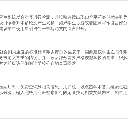
查重系统就会对其进行检测，并按照连续出现13个字符类似就会判
吸引读者对本篇论文产生兴趣，如果学生抄袭或者随意写作引言部分
建议学生使用原创语句来书写论文的引言部分。
似就会判为重复的标准计算致谢部分的重复率。因此建议学生在写作
分被论文查重的情况，并且致谢部分需要严格按照学校的要求，很多
文之前应该仔细阅读学校公布的查重要求。
检索后即可免费查询到相关信息。用户也可以点击学术首页检索栏右
献来源，输入完毕后点击检索即可限定查找到相关文献内容。如果用