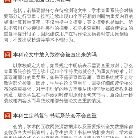
包括，若摘要部分存在待检测论文中，学术查重系统会对摘
要部分进行查重，按照连续出现13个字符相似判断为重复内容的
标准计算其重复率，不仅包括中文摘要，英文摘要也是如此。所
以不管用户抄袭哪种类型的摘要，在学术查重时，都会使论文的
重复率提升很多，因此建议用户在写作论文摘要时使用原创语
句，不要出现抄袭等学术不端行为。
问
本科论文中放入致谢会被查出来的吗
以学校规定为准，如果规定中明确表示需要查重致谢，那么
查重系统会按照连续出现13个字符类似就会判为重复的标准，计
算致谢部分的重复率，如果不需要查重致谢，查重系统就不会对
致谢部分检测。因此，学生在论文查重前，需要仔细阅读学校公
布的查重要求，对于不理解的地方需要尽快和辅导员或者教务处
沟通，建议学生在写作致谢时使用原创语句来书写，避免由于抄
袭致谢内容从而导致致谢部分被论文查重的情况。
问
本科生定稿复制书籍系统会不会查重
会的，学术的互联网资源数据库以及重要报纸全文数据库都
会收录各大书籍资料，若学生抄袭了书籍中的相关内容，学术查