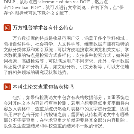
DBLP，鼠标点击“electronic edition via DOI”，然后点
击“Download PDF”，就可以进行文章浏览，在右下角，点“保
存”的图标就可以下载外文文献了。
问
万方维普学术各有什么特点
万方数据库的特点是收录范围广泛，涵盖了多个学科领域，
包括自然科学、社会科学、人文科学等。维普数据库拥有独特的
文献分类体系和索引系统，可以方便地搜索和浏览相关文献。学
术数据库的特点是检索方式多样化，支持多种检索方式，如关键
词检索、高级检索等，可以满足用户不同需求。此外，学术数据
库还提供多种分析工具，如文献分析、引文分析等，可以方便地
了解相关领域的研究现状和趋势。
问
本科生论文查重包括表格吗
包括，如果待检测论文中包含有表格数据部分，查重系统也
会对其纯文本内容进行查重检测，若用户想要降低重复率而将内
容放入表格中，查重系统仍然会对表格中的文字进行查重。因此
当用户在点击开始上传按钮之前，需要确认待检测论文中有哪些
部分不需要查重，在学术查重之前就需要将其余部分内容删除，
以免发生查重结果和学校查重的结果不一致的情况。