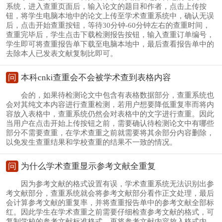
系统，进入查重页面后，输入论文的题目和作者，点击上传按
钮，将学生电脑本地中的论文上传至学术查重系统中，确认无误
后，点击开始查重按钮，等待30分钟-60分钟左右的查重时间，
查重完毕后，学生点击下载检测报告按钮，输入查重订单编号，
学生即可将查重报告单下载至电脑本地中，最后查看报告单中的
去除本人已发表文献复制比即可。
问
本科cnki查重会不会被学术查到表格内容
会的，如果待检测论文中包含有表格数据部分，查重系统也
会对其纯文本内容进行查重检测，若用户想要降低重复率而将内
容放入表格中，查重系统仍然会对表格中的文字进行查重。因此
当用户在点击开始上传按钮之前，需要确认待检测论文中有哪些
部分不需要查重，在学术查重之前就需要将其余部分内容删除，
以免发生查重结果和学校查重的结果不一致的情况。
问
为什么学术查重显示参考文献全重复
因为参考文献的格式设置有误，学术查重系统无法识别出参
考文献部分，查重系统就会将参考文献部分看作正文处理，最后
会计算参考文献的重复率，并将查重报告单中的参考文献全部标
红。因此学生在学术查重之前需要仔细检查参考文献的格式，可
复制学校的参考文献标准格式，再将参考文献内容放入格式内