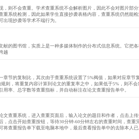
现，则不会查重。学术查重系统不会解析图片，因此不会对图片部分
查重系统检测，因此如果学生直接抄袭表格内容，查重系统仍然能检
可出现抄袭等学术不端行为。
文献的图书馆，实质上是一种多媒体制作的分布式信息系统。它把各
跨越
一章节的复制比，其次由于查重系统设置了5%阀值，如果对应章节
的规则，将重复内容计算到论文的重复率之中，如果低于5%，则不会
引用率、总字数等查重指标，并自动标注在论文查重报告单中。
论文查重系统，进入查重页面后，输入论文的题目和作者，点击上传
，点击开始查重按钮，等待30分钟-60分钟左右的查重时间，查重
可将查重报告单下载至电脑本地中，最后查看报告单中的去除本人已