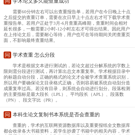
问
学术论文多久能查重成功
需要60分钟左右可以出查重报告单，若用户在今日晚上十点
之后提交的查重订单，需要在次日早上十点左右才可下载学术查
重报告单。若用户正处于3月-6月查重高峰期，查重时间会相对
延长很多，一般需要2小时-12小时左右才可得出结果。因此用户
在上传论文后，需要耐心等待，用户也可在等待期间关闭查重页
面，不影响最终查重结果。
问
学术查重 怎么分段
学术是根据文本进行测试的，若论文超过分解系统的字数上
限则需分段进行测试，再计算出总文本重复率。学术根据目录中
的标题自动分段，正确的格式的论文才会被学术查重系统识别，
所以用户要确保论文目录格式正确，否则容易被系统自动划分造
成重复率过高。若没有目录，则系统会自动进行划分。段落检测
的主要指标是最大段长（LPL）、平均段长（APL）、段落数
（PN）、段文字比（PR）。
问
本科生论文复制书本系统是否会查重的
查重的，学术的互联网资源数据库以及重要报纸全文数据库
都会收录各大书籍资料，若学生抄袭了书籍中的相关内容，学术