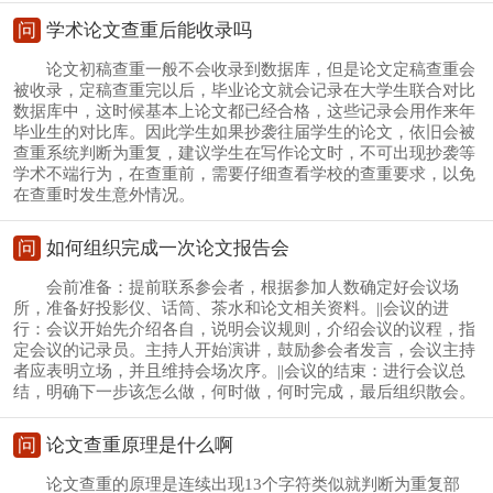
问
学术论文查重后能收录吗
论文初稿查重一般不会收录到数据库，但是论文定稿查重会
被收录，定稿查重完以后，毕业论文就会记录在大学生联合对比
数据库中，这时候基本上论文都已经合格，这些记录会用作来年
毕业生的对比库。因此学生如果抄袭往届学生的论文，依旧会被
查重系统判断为重复，建议学生在写作论文时，不可出现抄袭等
学术不端行为，在查重前，需要仔细查看学校的查重要求，以免
在查重时发生意外情况。
问
如何组织完成一次论文报告会
会前准备：提前联系参会者，根据参加人数确定好会议场
所，准备好投影仪、话筒、茶水和论文相关资料。||会议的进
行：会议开始先介绍各自，说明会议规则，介绍会议的议程，指
定会议的记录员。主持人开始演讲，鼓励参会者发言，会议主持
者应表明立场，并且维持会场次序。||会议的结束：进行会议总
结，明确下一步该怎么做，何时做，何时完成，最后组织散会。
问
论文查重原理是什么啊
论文查重的原理是连续出现13个字符类似就判断为重复部