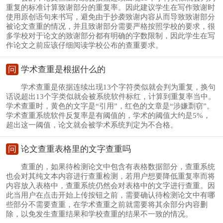
重复的标准计算致谢部分的重复率。因此建议学生在写作致谢时
使用原创语句来书写，避免由于抄袭致谢内容从而导致致谢部分
被论文查重的情况，并且致谢部分需要严格按照学校的要求，很
多学校对于论文的致谢部分都有明确的字数限制，因此学生在写
作论文之前应该仔细阅读学校公布的查重要求。
问
学术查重是根据什么的
学术查重是依据连续出现13个字符类似就会判为重复，换句
话说超出13个字类似就会被系统软件标红，计算到重复率当中。
学术查重时，黄色的文字是“引用”，红色的文章是“涉嫌剽窃”。
学术查重系统软件反复率是有阈值的，学术的阈值大约是5%，
超出这一阈值，论文就会被学术系统判定为不合格。
问
论文查重表格里的文字查重吗
查重的，如果待检测论文中包含有表格数据部分，查重系统
也会对其纯文本内容进行查重检测，若用户想要降低重复率而将
内容放入表格中，查重系统仍然会对表格中的文字进行查重。因
此当用户在点击开始上传按钮之前，需要确认待检测论文中有哪
些部分不需要查重，在学术查重之前就需要将其余部分内容删
除，以免发生查重结果和学校查重的结果不一致的情况。