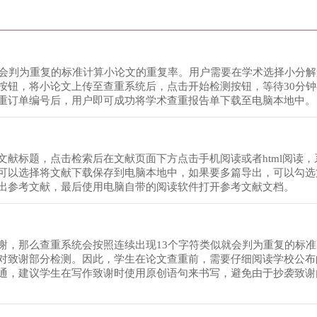
就会判为重复的标准计算小论文的重复率。用户需要在学术选择小分
钮，将小论文上传至查重系统后，点击开始检测按钮，等待30分钟-
重订单编号后，用户即可成功将学术查重报告单下载至电脑本地中。
献标题，点击检索后在文献页面下方点击手机阅读或者html阅读，
可以选择将文献下载保存到电脑本地中，如果要多篇导出，可以勾选
出参考文献，最后使用电脑自带的阅读软件打开参考文献文档。
谢，那么查重系统会按照连续出现13个字符类似就会判为重复的标
对致谢部分检测。因此，学生在论文查重前，需要仔细阅读学校公布
通，建议学生在写作致谢时使用原创语句来书写，避免由于抄袭致谢