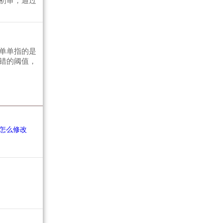
初审，通过
单单指的是
错的阈值，